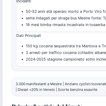
Incidenti
50-52
anni età operaio morto a Porto Viro
f
sette
indagati per strage bus Mestre
fonte: 
18
mesi bimba rimasta incastrata in tosaerb
Dati Principali
150
kg cocaina sequestrata tra Mantova e T
3
arresti per traffico cocaina (cittadini alban
2024-2025
stagione campionato sotto inchi
3.000 manifestanti a Mestre | Anziano cyclist ricoverato
| Diesel +20% in Veneto | Scorte benzina esaurite