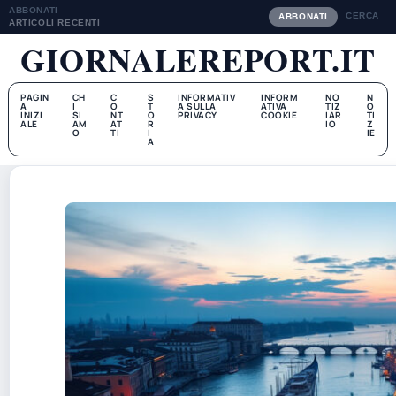
ABBONATI
CERCA
ABBONATI
ARTICOLI RECENTI
GIORNALEREPORT.IT
PAGIN
CH
C
S
INFORMATIV
INFORM
NO
N
A
I
O
T
A SULLA
ATIVA
TIZ
O
INIZI
SI
NT
O
PRIVACY
COOKIE
IAR
TI
ALE
AM
AT
R
IO
Z
O
TI
I
IE
A