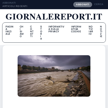
ABBONATI
CERCA
ABBONATI
ARTICOLI RECENTI
GIORNALEREPORT.IT
PAGIN
CH
C
S
INFORMATIV
INFORM
NO
N
A
I
O
T
A SULLA
ATIVA
TIZ
O
INIZI
SI
NT
O
PRIVACY
COOKIE
IAR
TI
ALE
AM
AT
R
IO
Z
O
TI
I
IE
A