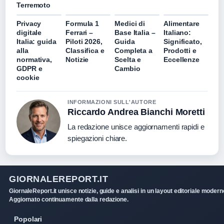
Terremoto
Privacy
Formula 1
Medici di
Alimentare
digitale
Ferrari –
Base Italia –
Italiano:
Italia: guida
Piloti 2026,
Guida
Significato,
alla
Classifica e
Completa a
Prodotti e
normativa,
Notizie
Scelta e
Eccellenze
GDPR e
Cambio
cookie
INFORMAZIONI SULL'AUTORE
Riccardo Andrea Bianchi Moretti
La redazione unisce aggiornamenti rapidi e
spiegazioni chiare.
GIORNALEREPORT.IT
GiornaleReport.it unisce notizie, guide e analisi in un layout editoriale modern
Aggiornato continuamente dalla redazione.
Popolari