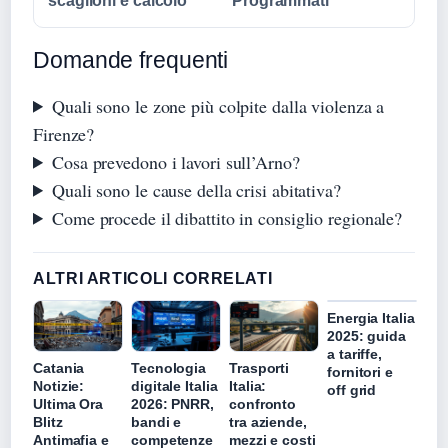
scaglioni e calcolo
Programmati
Domande frequenti
Quali sono le zone più colpite dalla violenza a
Firenze?
Cosa prevedono i lavori sull’Arno?
Quali sono le cause della crisi abitativa?
Come procede il dibattito in consiglio regionale?
ALTRI ARTICOLI CORRELATI
Energia Italia
2025: guida
a tariffe,
Catania
Tecnologia
Trasporti
fornitori e
Notizie:
digitale Italia
Italia:
off grid
Ultima Ora
2026: PNRR,
confronto
Blitz
bandi e
tra aziende,
Antimafia e
competenze
mezzi e costi