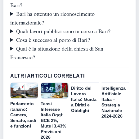
Bari?
Bari ha ottenuto un riconoscimento
internazionale?
Quali lavori pubblici sono in corso a Bari?
Cosa è successo al porto di Bari?
Qual è la situazione della chiesa di San
Francesco?
ALTRI ARTICOLI CORRELATI
Diritto del
Intelligenza
Lavoro
Artificiale
Italia: Guida
Italia –
Parlamento
Tassi
a Diritti e
Strategia
italiano:
Interesse
Obblighi
Nazionale
Camera,
Italia Oggi:
2024-2026
Senato, sedi
BCE 2%,
e funzioni
Mutui 3,43%
Previsioni
2026