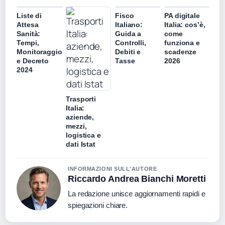
Liste di
Fisco
PA digitale
Attesa
Italiano:
Italia: cos’è,
Sanità:
Guida a
come
Tempi,
Controlli,
funziona e
Monitoraggio
Debiti e
scadenze
e Decreto
Tasse
2026
2024
Trasporti
Italia:
aziende,
mezzi,
logistica e
dati Istat
INFORMAZIONI SULL'AUTORE
Riccardo Andrea Bianchi Moretti
La redazione unisce aggiornamenti rapidi e
spiegazioni chiare.