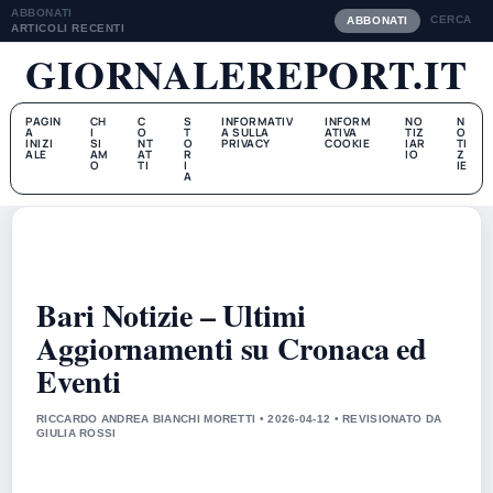
ABBONATI
CERCA
ABBONATI
ARTICOLI RECENTI
GIORNALEREPORT.IT
PAGIN
CH
C
S
INFORMATIV
INFORM
NO
N
A
I
O
T
A SULLA
ATIVA
TIZ
O
INIZI
SI
NT
O
PRIVACY
COOKIE
IAR
TI
ALE
AM
AT
R
IO
Z
O
TI
I
IE
A
Bari Notizie – Ultimi
Aggiornamenti su Cronaca ed
Eventi
RICCARDO ANDREA BIANCHI MORETTI • 2026-04-12 • REVISIONATO DA
GIULIA ROSSI