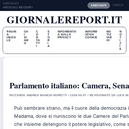
ABBONATI
CERCA
ABBONATI
ARTICOLI RECENTI
GIORNALEREPORT.IT
PAGIN
CH
C
S
INFORMATIV
INFORM
NO
N
A
I
O
T
A SULLA
ATIVA
TIZ
O
INIZIA
SI
N
O
PRIVACY
COOKIE
IAR
T
LE
AM
TA
R
IO
I
O
TT
I
Z
I
A
I
E
Parlamento italiano: Camera, Senat
RICCARDO ANDREA BIANCHI MORETTI • 2026-05-07 • REVISIONATO DA LUCA B
Può sembrare strano, ma il cuore della democrazia it
Madama, dove si riuniscono le due Camere del Parl
che insieme detengono il potere legislativo, come sta