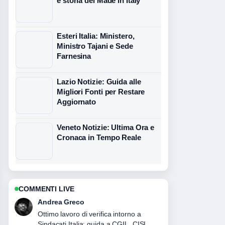
e storia del Made in Italy
Esteri Italia: Ministero,
Ministro Tajani e Sede
Farnesina
Lazio Notizie: Guida alle
Migliori Fonti per Restare
Aggiornato
Veneto Notizie: Ultima Ora e
Cronaca in Tempo Reale
COMMENTI LIVE
Sara Moretti
Ottima analisi di Tecnologia digitale
Italia 2026: PNRR, bandi e.... E la