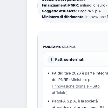
Finanziamenti PNRR:
miliardi di euro ·
Soggetto attuatore:
PagoPA S.p.A. ·
Ministero di riferimento:
Innovazione D
PANORAMICA RAPIDA
Fatti confermati
1
PA digitale 2026 è parte integr
del PNRR (
Ministero per
l’innovazione digitale – Sito
ufficiale
)
PagoPA S.p.A. è la società
attuatrice del programma (
PA