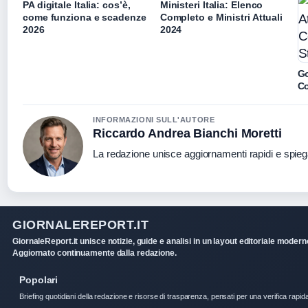
PA digitale Italia: cos’è,
Ministeri Italia: Elenco
come funziona e scadenze
Completo e Ministri Attuali
2026
2024
Go
Co
INFORMAZIONI SULL'AUTORE
Riccardo Andrea Bianchi Moretti
La redazione unisce aggiornamenti rapidi e spieg
GIORNALEREPORT.IT
GiornaleReport.it unisce notizie, guide e analisi in un layout editoriale modern
Aggiornato continuamente dalla redazione.
Popolari
Briefing quotidiani della redazione e risorse di trasparenza, pensati per una verifica rapid