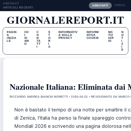
ABBONATI
CERCA
ABBONATI
ARTICOLI RECENTI
GIORNALEREPORT.IT
PAGIN
CH
C
S
INFORMATIV
INFORM
NO
N
A
I
O
T
A SULLA
ATIVA
TIZ
O
INIZIA
SI
N
O
PRIVACY
COOKIE
IAR
T
LE
AM
TA
R
IO
I
O
TT
I
Z
I
A
I
E
Nazionale Italiana: Eliminata dai
RICCARDO ANDREA BIANCHI MORETTI • 2026-04-22 • REVISIONATO DA MARCO
Non è bastato il tempo di una notte per smaltire il co
di Zenica, l’Italia ha perso la finale spareggio contr
Mondiali 2026 e scrivendo una pagina dolorosa nell