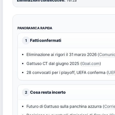
Eliminazioni consecutive:
Terza
PANORAMICA RAPIDA
Fatti confermati
1
Eliminazione ai rigori il 31 marzo 2026 (
Comunica
Gattuso CT dal giugno 2025 (
Goal.com
)
28 convocati per i playoff, UEFA conferma (
UE
Cosa resta incerto
2
Futuro di Gattuso sulla panchina azzurra (
Corri