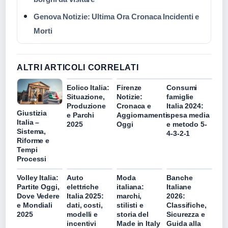
Genova Notizie: Ultima Ora Cronaca Incidenti e
Morti
ALTRI ARTICOLI CORRELATI
Eolico Italia:
Firenze
Consumi
Situazione,
Notizie:
famiglie
Produzione
Cronaca e
Italia 2024:
Giustizia
e Parchi
Aggiornamenti
spesa media
Italia –
2025
Oggi
e metodo 5-
Sistema,
4-3-2-1
Riforme e
Tempi
Processi
Volley Italia:
Auto
Moda
Banche
Partite Oggi,
elettriche
italiana:
Italiane
Dove Vedere
Italia 2025:
marchi,
2026:
e Mondiali
dati, costi,
stilisti e
Classifiche,
2025
modelli e
storia del
Sicurezza e
incentivi
Made in Italy
Guida alla