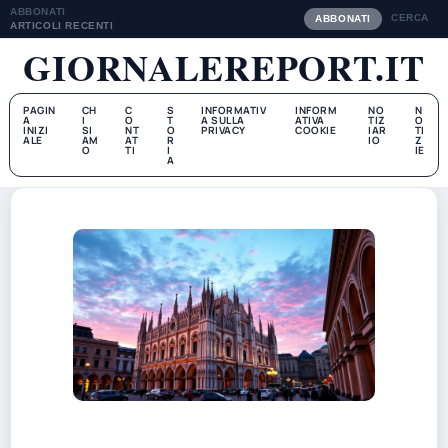
ABBONATI
CERCA
ABBONATI
ARTICOLI RECENTI
GIORNALEREPORT.IT
PAGIN
CH
C
S
INFORMATIV
INFORM
NO
N
A
I
O
T
A SULLA
ATIVA
TIZ
O
INIZI
SI
NT
O
PRIVACY
COOKIE
IAR
TI
ALE
AM
AT
R
IO
Z
O
TI
I
IE
A