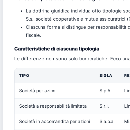
La dottrina giuridica individua otto tipologie societa
S.s., società cooperative e mutue assicuratrici 
Ciascuna forma si distingue per responsabilità d
fiscale.
Caratteristiche di ciascuna tipologia
Le differenze non sono solo burocratiche. Ecco una 
TIPO
SIGLA
RE
Società per azioni
S.p.A.
Li
Società a responsabilità limitata
S.r.l.
Li
Società in accomandita per azioni
S.a.p.a.
Mi