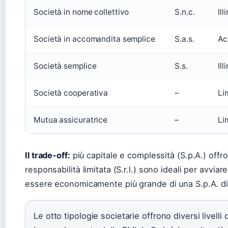
Società in nome collettivo
S.n.c.
Ill
Società in accomandita semplice
S.a.s.
Ac
Società semplice
S.s.
Ill
Società cooperativa
–
Li
Mutua assicuratrice
–
Li
Il trade-off:
più capitale e complessità (S.p.A.) offr
responsabilità limitata (S.r.l.) sono ideali per avviar
essere economicamente più grande di una S.p.A. di
Le otto tipologie societarie offrono diversi livelli