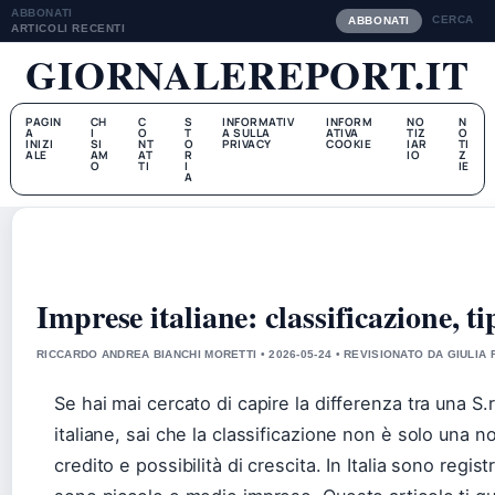
ABBONATI
CERCA
ABBONATI
ARTICOLI RECENTI
GIORNALEREPORT.IT
PAGIN
CH
C
S
INFORMATIV
INFORM
NO
N
A
I
O
T
A SULLA
ATIVA
TIZ
O
INIZI
SI
NT
O
PRIVACY
COOKIE
IAR
TI
ALE
AM
AT
R
IO
Z
O
TI
I
IE
A
Imprese italiane: classificazione, t
RICCARDO ANDREA BIANCHI MORETTI • 2026-05-24 • REVISIONATO DA GIULIA 
Se hai mai cercato di capire la differenza tra una S.r.
italiane, sai che la classificazione non è solo una 
credito e possibilità di crescita. In Italia sono regis