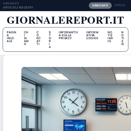
ABBONATI
CERCA
ABBONATI
ARTICOLI RECENTI
GIORNALEREPORT.IT
PAGIN
CH
C
S
INFORMATIV
INFORM
NO
N
A
I
O
T
A SULLA
ATIVA
TIZ
O
INIZI
SI
NT
O
PRIVACY
COOKIE
IAR
TI
ALE
AM
AT
R
IO
Z
O
TI
I
IE
A