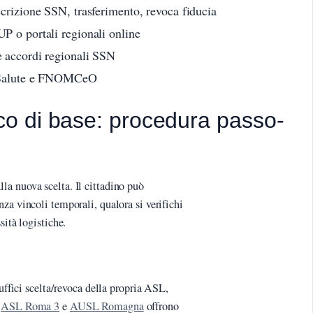
scrizione SSN, trasferimento, revoca fiducia
P o portali regionali online
 accordi regionali SSN
a Salute e FNOMCeO
 di base: procedura passo-
a nuova scelta. Il cittadino può
za vincoli temporali, qualora si verifichi
sità logistiche.
 uffici scelta/revoca della propria ASL,
.
ASL Roma 3
e
AUSL Romagna
offrono