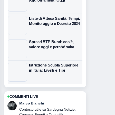
Aggiornamenti Oggi
Liste di Attesa Sanità: Tempi,
Monitoraggio e Decreto 2024
Spread BTP Bund: cos’è,
valore oggi e perché salta
Istruzione Scuola Superiore
in Italia: Livelli e Tipi
COMMENTI LIVE
Elena Ricci
La copertura di Sindacati Italia: guida a
CGIL, CISL, UIL... sembra solida e