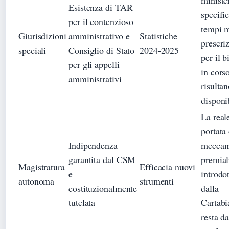
Esistenza di TAR
specific
per il contenzioso
tempi m
Giurisdizioni
amministrativo e
Statistiche
prescri
speciali
Consiglio di Stato
2024-2025
per il b
per gli appelli
in cors
amministrativi
risulta
disponi
La real
portata
Indipendenza
meccan
garantita dal CSM
premial
Magistratura
Efficacia nuovi
e
introdot
autonoma
strumenti
costituzionalmente
dalla
tutelata
Cartabi
resta d