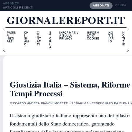
ABBONATI
CERCA
ABBONATI
ARTICOLI RECENTI
GIORNALEREPORT.IT
PAGIN
CH
C
S
INFORMATIV
INFORM
NO
N
A
I
O
T
A SULLA
ATIVA
TIZ
O
INIZI
SI
NT
O
PRIVACY
COOKIE
IAR
TI
ALE
AM
AT
R
IO
Z
O
TI
I
IE
A
Giustizia Italia – Sistema, Riforme 
Tempi Processi
RICCARDO ANDREA BIANCHI MORETTI • 2026-04-16 • REVISIONATO DA ELENA 
Il sistema giudiziario italiano rappresenta uno dei pilastri
fondamentali dello Stato democratico, garantendo
l’applicazione delle leggi attraverso un’organizzazione