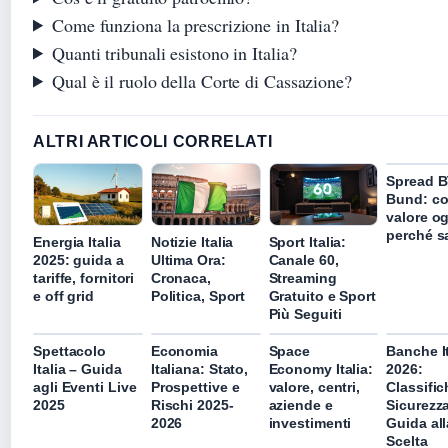
Come funziona la prescrizione in Italia?
Quanti tribunali esistono in Italia?
Qual è il ruolo della Corte di Cassazione?
ALTRI ARTICOLI CORRELATI
Spread 
Bund: co
valore og
perché s
Energia Italia
Notizie Italia
Sport Italia:
2025: guida a
Ultima Ora:
Canale 60,
tariffe, fornitori
Cronaca,
Streaming
e off grid
Politica, Sport
Gratuito e Sport
Più Seguiti
Spettacolo
Economia
Space
Banche I
Italia – Guida
Italiana: Stato,
Economy Italia:
2026:
agli Eventi Live
Prospettive e
valore, centri,
Classific
2025
Rischi 2025-
aziende e
Sicurezz
2026
investimenti
Guida all
Scelta