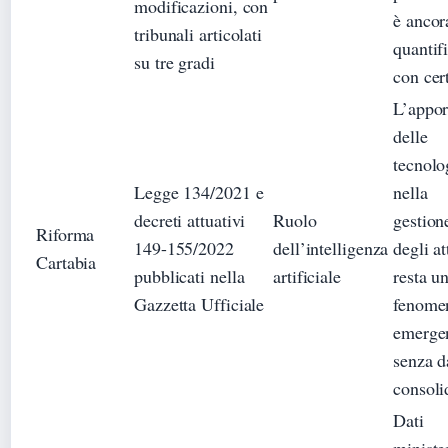
modificazioni, con
è ancor
tribunali articolati
quantif
su tre gradi
con cer
L’appor
delle
tecnolo
Legge 134/2021 e
nella
decreti attuativi
Ruolo
gestion
Riforma
149-155/2022
dell’intelligenza
degli at
Cartabia
pubblicati nella
artificiale
resta u
Gazzetta Ufficiale
fenome
emerge
senza d
consoli
Dati
minister