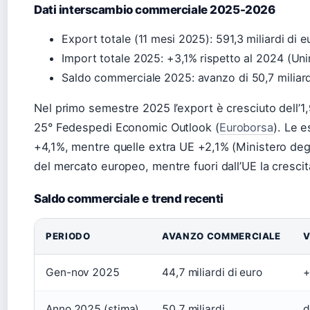
Dati interscambio commerciale 2025-2026
Export totale (11 mesi 2025): 591,3 miliardi di e
Import totale 2025: +3,1% rispetto al 2024 (Un
Saldo commerciale 2025: avanzo di 50,7 miliard
Nel primo semestre 2025 l’export è cresciuto dell’1
25° Fedespedi Economic Outlook (
Euroborsa
). Le 
+4,1%, mentre quelle extra UE +2,1% (Ministero degli
del mercato europeo, mentre fuori dall’UE la crescit
Saldo commerciale e trend recenti
PERIODO
AVANZO COMMERCIALE
V
Gen-nov 2025
44,7 miliardi di euro
+
Anno 2025 (stima)
50,7 miliardi
d