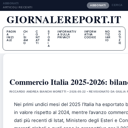
ABBONATI
CERCA
ABBONATI
ARTICOLI RECENTI
GIORNALEREPORT.IT
PAGIN
CH
C
S
INFORMATIV
INFORM
NO
N
A
I
O
T
A SULLA
ATIVA
TIZ
O
INIZI
SI
NT
O
PRIVACY
COOKIE
IAR
TI
ALE
AM
AT
R
IO
Z
O
TI
I
IE
A
Commercio Italia 2025-2026: bilanc
RICCARDO ANDREA BIANCHI MORETTI • 2026-05-22 • REVISIONATO DA GIULIA 
Nei primi undici mesi del 2025 l’Italia ha esportato 
in valore rispetto al 2024, mentre l’avanzo commercia
dati più recenti di Istat, Ministero degli Esteri e C