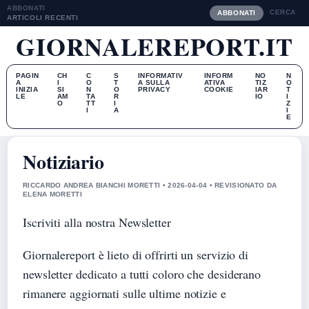
ABBONATI
CERCA
ABBONATI
ARTICOLI RECENTI
GIORNALEREPORT.IT
PAGIN
CH
C
S
INFORMATIV
INFORM
NO
N
A
I
O
T
A SULLA
ATIVA
TIZ
O
INIZIA
SI
N
O
PRIVACY
COOKIE
IAR
T
LE
AM
TA
R
IO
I
O
TT
I
Z
I
A
I
E
Notiziario
RICCARDO ANDREA BIANCHI MORETTI • 2026-04-04 • REVISIONATO DA
ELENA MORETTI
Iscriviti alla nostra Newsletter
Giornalereport è lieto di offrirti un servizio di
newsletter dedicato a tutti coloro che desiderano
rimanere aggiornati sulle ultime notizie e